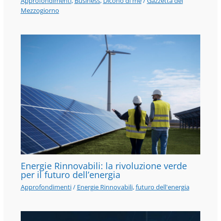
Approfondimenti
,
Business
,
Dicono di me
/
Gazzetta del
Mezzogiorno
Energie Rinnovabili: la rivoluzione verde
per il futuro dell’energia
Approfondimenti
/
Energie Rinnovabili
,
futuro dell'energia