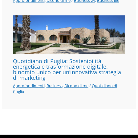
Approfondimenti
,
Dicono di me
/
Business 24
,
Business life
Quotidiano di Puglia: Sostenibilità
energetica e trasformazione digitale:
binomio unico per un’innovativa strategia
di marketing
Approfondimenti
,
Business
,
Dicono di me
/
Quotidiano di
Puglia