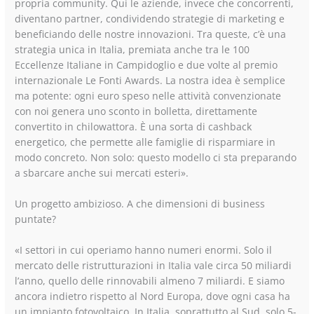
propria community. Qui le aziende, invece che concorrenti,
diventano partner, condividendo strategie di marketing e
beneficiando delle nostre innovazioni. Tra queste, c’è una
strategia unica in Italia, premiata anche tra le 100
Eccellenze Italiane in Campidoglio e due volte al premio
internazionale Le Fonti Awards. La nostra idea è semplice
ma potente: ogni euro speso nelle attività convenzionate
con noi genera uno sconto in bolletta, direttamente
convertito in chilowattora. È una sorta di cashback
energetico, che permette alle famiglie di risparmiare in
modo concreto. Non solo: questo modello ci sta preparando
a sbarcare anche sui mercati esteri».
Un progetto ambizioso. A che dimensioni di business
puntate?
«I settori in cui operiamo hanno numeri enormi. Solo il
mercato delle ristrutturazioni in Italia vale circa 50 miliardi
l’anno, quello delle rinnovabili almeno 7 miliardi. E siamo
ancora indietro rispetto al Nord Europa, dove ogni casa ha
un impianto fotovoltaico. In Italia, soprattutto al Sud, solo 5-