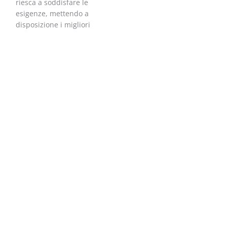
riesca a soddisfare le
esigenze, mettendo a
disposizione i migliori
professionisti del settore,
attraverso le più
moderne tecnologie
avere una casa GREEN,
un servizio chiavi in
mano e a conti fatti a
costo ridottissimo!
CAMBIA ROTTA:
COSTRUISCI IL TUO
FUTURO CON
LIBERTÀ E
CRESCITA.
Network marketing
Un settore in continua
crescita che offre