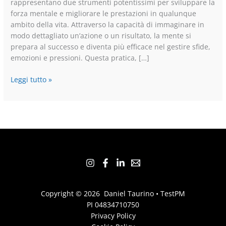
rappresentano due strumenti potentissimi per sviluppare la
forza mentale e migliorare le prestazioni in qualunque
ambito della vita. Attraverso la capacità di immaginare in
modo dettagliato un’azione o un risultato, la mente si
prepara al successo e diventa più efficace nel gestire sfide,
emozioni e pressioni. Questa pratica, […]
Leggi tutto »
Copyright © 2026 Daniel Taurino •
TestPM
PI 04834710750
Privacy Policy