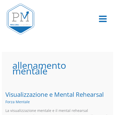
Vai
al
contenuto
allenamento
mentale
Visualizzazione e Mental Rehearsal
Visualizzazione
e
Forza Mentale
Mental
Rehearsal
La visualizzazione mentale e il mental rehearsal