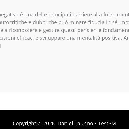
negativo è una delle principali barriere alla forza men
, autocritiche e dubbi che può minare fiducia in sé, mo
re a riconoscere e gestire questi pensieri è fondament
cisioni efficaci e sviluppare una mentalità positiva. 
]
Copyright © 2026 Daniel Taurino •
TestPM