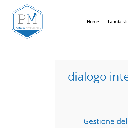
Vai
al
contenuto
Home
La mia st
dialogo int
Gestione del
Gestione
del