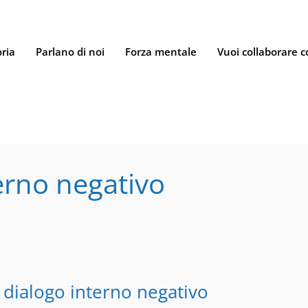
oria
Parlano di noi
Forza mentale
Vuoi collaborare c
erno negativo
 dialogo interno negativo