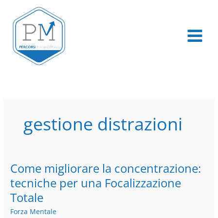
Vai
al
contenuto
gestione distrazioni
Come migliorare la concentrazione:
Come
migliorare
tecniche per una Focalizzazione
la
Totale
concentrazione:
tecniche
Forza Mentale