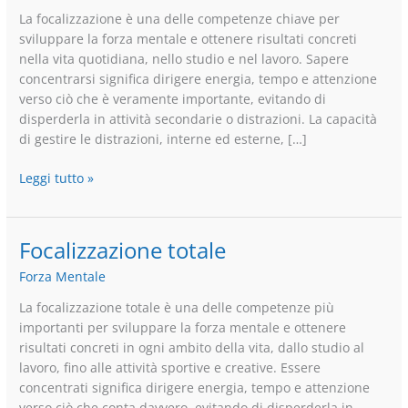
per
La focalizzazione è una delle competenze chiave per
una
sviluppare la forza mentale e ottenere risultati concreti
Focalizzazione
nella vita quotidiana, nello studio e nel lavoro. Sapere
Totale
concentrarsi significa dirigere energia, tempo e attenzione
verso ciò che è veramente importante, evitando di
disperderla in attività secondarie o distrazioni. La capacità
di gestire le distrazioni, interne ed esterne, […]
Leggi tutto »
Focalizzazione totale
Focalizzazione
totale
Forza Mentale
La focalizzazione totale è una delle competenze più
importanti per sviluppare la forza mentale e ottenere
risultati concreti in ogni ambito della vita, dallo studio al
lavoro, fino alle attività sportive e creative. Essere
concentrati significa dirigere energia, tempo e attenzione
verso ciò che conta davvero, evitando di disperderla in