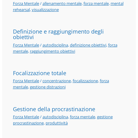
Forza Mentale
/
allenamento mentale
,
forza mentale
,
mental
rehearsal
,
visualizzazione
Definizione e raggiungimento degli
obiettivi
Forza Mentale
/
autodisciplina
,
definizione obiettivi
,
forza
mentale
,
raggiungimento obiettivi
Focalizzazione totale
Forza Mentale
/
concentrazione
,
focalizzazione
,
forza
mentale
,
gestione distrazioni
Gestione della procrastinazione
Forza Mentale
/
autodisciplina
,
forza mentale
,
gestione
procrastinazione
,
produttività